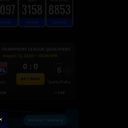
MACAU
QATAR
HONGKONG
097
3158
8853
/8/2026
7/8/2026
15/2/2026
A CHAMPIONS LEAGUE QUALIFIERS
August 11, 2026 — 22:59 WIB
0 : 0
Next
BET NOW
Union Saint-
 Glimt
Gilloise
5
0.88
-0.75
0.94
Mainkan Sekarang