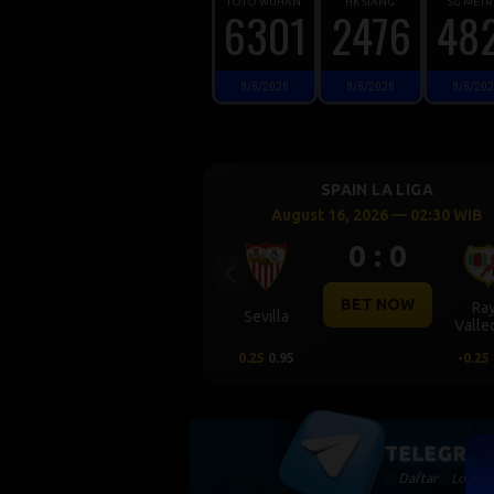
TOTO WUHAN
HK SIANG
SG MET
6301
2476
48
8/8/2026
8/8/2026
8/8/20
UEFA CHAMPIONS LEAGUE QUALIF
August 12, 2026 — 01:30 WIB
0 : 0
Previous
BET NOW
SK Sturm
Fener
Graz
-0.5
0.95
0.5
0
TELEGRA
Daftar
Login