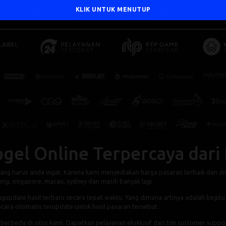
KLIK UNTUK MENUTUP
PERATURAN
|
INFORMASI BANK
|
HUBUNGI KAMI
|
KEBIJAKAN P
l Online Terpercaya dari
g harus anda ingat. Karena kami menyediakan harga pasaran terbaik dan dis
ng, singapore, macau, sydney dan masih banyak lagi.
gupdate hasil terbaru secara tepat waktu. Yang dimana artinya adalah begitu
ecara otomatis terupdate untuk hasil pasaran tersebut.
erbeda di situs kami. Dapatkan pelayanan eksklusif dari tim customer support