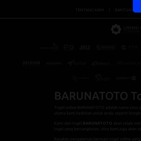
TENTANG KAMI
|
BANTUAN
|
BARUNATOTO Toge
Togel online BARUNATOTO adalah nama situs yan
utama kami hadirkan untuk anda, seperti hongko
Kami dari togel
BARUNATOTO
akan selalu men
togel yang bersangkutan, situs kami juga akan s
Rasakan pengalaman bermain togel online yang b