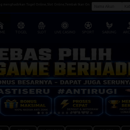
irkan Togel Online,Slot Online,Tembak Ikan Online, Live Casino Online Terbaik d
ME
TOGEL
SLOT
LIVE CASINO
SPORT
SABUNG
ARC